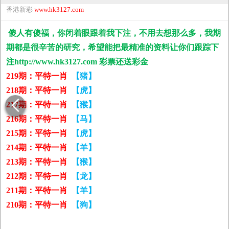
香港新彩
www.hk3127.com
傻人有傻福，你闭着眼跟着我下注，不用去想那么多，我期
期都是很辛苦的研究，希望能把最精准的资料让你们跟踪下
注
http://www.hk3127.com 彩票还送彩金
219期：平特一肖
【猪】
218期：平特一肖
【虎】
217期：平特一肖
【猴】
216期：平特一肖
【马】
215期：平特一肖
【虎】
214期：平特一肖
【羊】
213期：平特一肖
【猴】
212期：平特一肖
【龙】
211期：平特一肖
【羊】
210期：平特一肖
【狗】