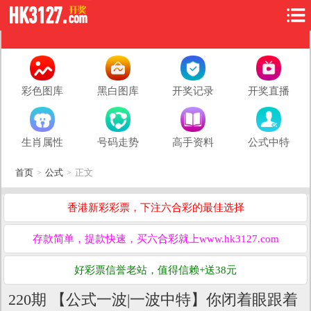
彩色图库
黑白图库
开奖记录
开奖直播
生肖属性
号码走势
高手资料
公式中特
首页
公式
正文
>
>
香港新彩彩票，下注六合彩的最佳选择
存款简单，提款快速，买六合彩就上www.hk3127.com
好彩票信誉老站，值得信赖+送38元
220期 【公式一波|一波中特】你闭着眼跟着