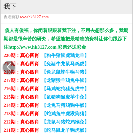
我下
香港新彩
www.hk3127.com
傻人有傻福，你闭着眼跟着我下注，不用去想那么多，我期
期都是很辛苦的研究，希望能把最精准的资料让你们跟踪下
注
http://www.hk3127.com 彩票还送彩金
220期：真心四肖
【狗牛猪鼠虎鸡龙羊】
219期：真心四肖
【兔猪牛龙鼠马鸡虎】
218期：真心四肖
【兔龙鼠蛇牛猴马猪】
217期：真心四肖
【龙猪猴羊鸡兔牛鼠】
216期：真心四肖
【马鸡蛇狗猪兔虎牛】
215期：真心四肖
【鼠猪狗猴虎羊牛兔】
214期：真心四肖
【龙兔马猪鸡狗牛猴】
213期：真心四肖
【蛇鸡兔牛虎猴狗猪】
212期：真心四肖
【龙鼠马猪蛇鸡猴兔】
211期：真心四肖
【蛇马鼠龙羊狗虎猴】