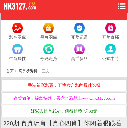
彩色图库
黑白图库
开奖记录
开奖直播
生肖属性
号码走势
高手资料
公式中特
首页
高手榜资料
正文
>
>
香港新彩彩票，下注六合彩的最佳选择
存款简单，提款快速，买六合彩就上www.hk3127.com
好彩票信誉老站，值得信赖+送38元
220期 真真玩肖【真心四肖】你闭着眼跟着